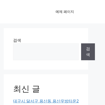
예제 페이지
검색
검
색
최신 글
대구시 달서구 용산동 용산우방타운2