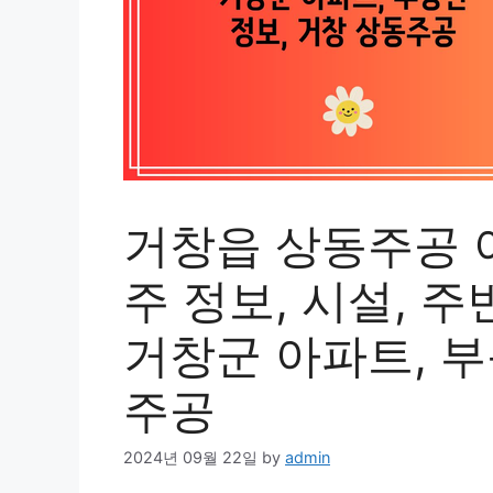
거창읍 상동주공 아
주 정보, 시설, 주
거창군 아파트, 부
주공
2024년 09월 22일
by
admin