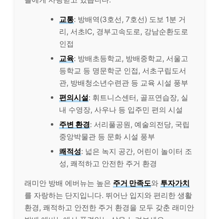
교통
: 방배역(3호선, 7호선) 도보 1분 거
리, 서초IC, 경부고속도로, 강남순환도로
인접
교육
: 방배초등학교, 방배중학교, 서울고
등학교 등 명문학군 인접, 서초구립도서
관, 방배청소년수련관 등 교육 시설 풍부
편의시설
: 휘트니스센터, 골프연습장, 실
내 수영장, 사우나 등 입주민 편의 시설
주변 환경
: 서리풀공원, 예술의전당, 국립
중앙박물관 등 문화 시설 풍부
쾌적성
: 넓은 녹지 공간, 어린이 놀이터 조
성, 쾌적하고 안전한 주거 환경
래미안 방배 에버뉴는 높은
주거 만족도
와
투자가치
를 자랑하는 단지입니다. 뛰어난 입지와 편리한 생활
환경, 쾌적하고 안전한 주거 환경을 모두 갖춘 래미안