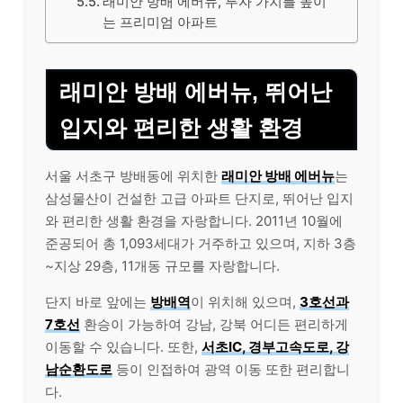
래미안 방배 에버뉴, 투자 가치를 높이
는 프리미엄 아파트
래미안 방배 에버뉴, 뛰어난
입지와 편리한 생활 환경
서울 서초구 방배동에 위치한
래미안 방배 에버뉴
는
삼성물산이 건설한 고급 아파트 단지로, 뛰어난 입지
와 편리한 생활 환경을 자랑합니다. 2011년 10월에
준공되어 총 1,093세대가 거주하고 있으며, 지하 3층
~지상 29층, 11개동 규모를 자랑합니다.
단지 바로 앞에는
방배역
이 위치해 있으며,
3호선과
7호선
환승이 가능하여 강남, 강북 어디든 편리하게
이동할 수 있습니다. 또한,
서초IC, 경부고속도로, 강
남순환도로
등이 인접하여 광역 이동 또한 편리합니
다.