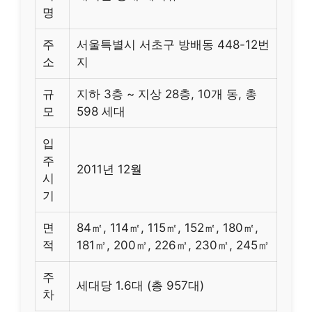
명
주
서울특별시 서초구 방배동 448-12번
소
지
규
지하 3층 ~ 지상 28층, 10개 동, 총
모
598 세대
입
주
2011년 12월
시
기
면
84㎡, 114㎡, 115㎡, 152㎡, 180㎡,
적
181㎡, 200㎡, 226㎡, 230㎡, 245㎡
주
세대당 1.6대 (총 957대)
차