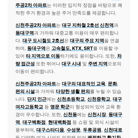
주공2차 아파트
는 이러한 입지적 장점을 바탕으로 쾌
적한 주거 환경과 높은 주거 만족도를 제공합니다.
신천주공2차 아파트
는
대구 지하철 2호선 신천역
과
동대구역
과 가까워 대중교통 이용이 매우 편리합니
다.
대구 도시철도 2호선
은
대구의 주요 지역
을 연결
하며,
동대구역
은
고속철도, KTX, SRT
를 이용할 수
있어
타 지역으로 이동
하기에도 용이합니다. 또한,
차
량 접근성
또한 뛰어나
대구 시내
및
주변 지역
으로의
이동이 편리합니다.
신천주공2차 아파트
는
대구의 대표적인 교육
,
문화
,
편의 시설
과 가까워
다양한 생활 편의
를 누릴 수 있습
니다.
단지 인근
에는
신천초등학교
,
신천중학교
,
대구
여자고등학교
등
명문 학군
이 형성되어 있어 교육 환
경이 우수합니다. 또한,
신천동
에는
신천시장
,
동대구
역
,
대구백화점
,
현대백화점
등 쇼핑 및 외식 시설이
풍부하며,
대구스타디움
,
수성못
,
두류공원
,
신천대로
등 다양한 여가 시설도 인접해 있어
쾌적하고 활기찬