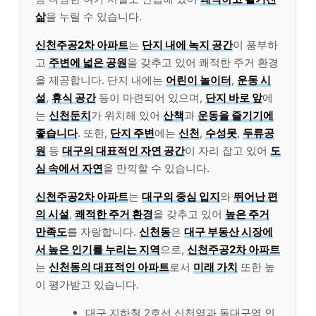
삶
을 누릴 수 있습니다.
신천주공2차 아파트
는
단지 내에 녹지 공간
이 풍부하
고
주변에 넓은 공원
을 갖추고 있어 쾌적한 주거 환경
을 제공합니다. 단지 내에는
어린이 놀이터
,
운동 시
설
,
휴식 공간
등이 마련되어 있으며,
단지 바로 앞
에
는
신천둔치
가 위치해 있어
산책
과
운동을 즐기기에
좋습니다
. 또한,
단지 주변
에는
신천
,
수성못
,
두류공
원
등
대구의 대표적인 자연 공간
이 자리 잡고 있어
도
심 속에서 자연
을 만끽할 수 있습니다.
신천주공2차 아파트
는
대구의 중심 입지
와
뛰어난 편
의 시설
,
쾌적한 주거 환경
을 갖추고 있어
높은 주거
만족도
를 자랑합니다.
신천동
은
대구 부동산 시장에
서 높은 인기를 누리는 지역
으로,
신천주공2차 아파트
는
신천동의 대표적인 아파트
로서
미래 가치
또한 높
이 평가받고 있습니다.
대구 지하철 2호선 신천역과 동대구역 인