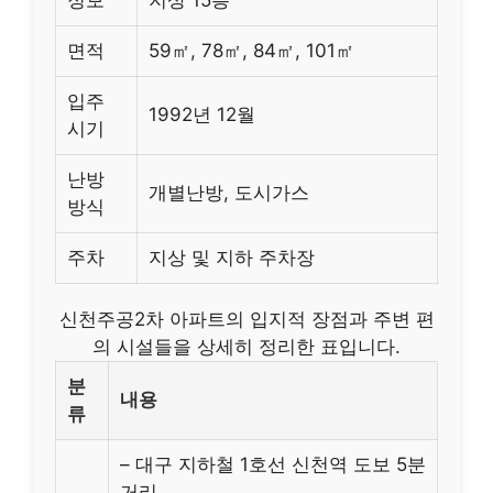
정보
지상 15층
면적
59㎡, 78㎡, 84㎡, 101㎡
입주
1992년 12월
시기
난방
개별난방, 도시가스
방식
주차
지상 및 지하 주차장
신천주공2차 아파트의 입지적 장점과 주변 편
의 시설들을 상세히 정리한 표입니다.
분
내용
류
– 대구 지하철 1호선 신천역 도보 5분
거리