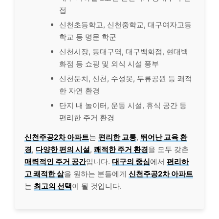
접
신천초등학교, 신천중학교, 대구여자고등
학교 등 명문 학군
신천시장, 동대구역, 대구백화점, 현대백
화점 등 쇼핑 및 외식 시설 풍부
신천둔치, 신천, 수성못, 두류공원 등 쾌적
한 자연 환경
단지 내 놀이터, 운동 시설, 휴식 공간 등
편리한 주거 환경
신천주공2차 아파트
는
편리한 교통
,
뛰어난 교육 환
경
,
다양한 편의 시설
,
쾌적한 주거 환경
을 모두 갖춘
매력적인 주거 공간
입니다.
대구의 중심
에서
편리하
고 쾌적한 삶
을 원하는 분들에게
신천주공2차 아파트
는
최고의 선택
이 될 것입니다.