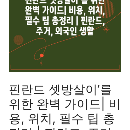
핀란드 셋방살이’를
위한 완벽 가이드| 비
용, 위치, 필수 팁 총