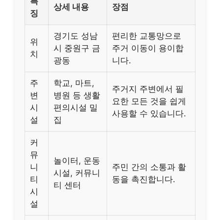
특
상세 내용
장점
징
경기도 성남
편리한 교통망으로
위
시 중원구 금
주거 이동이 용이합
치
광동
니다.
주
학교, 마트,
주거지 주변에서 필
변
병원 등 생활
요한 모든 것을 쉽게
시
편의시설 밀
사용할 수 있습니다.
설
집
커
뮤
놀이터, 운동
니
주민 간의 소통과 활
시설, 커뮤니
티
동을 촉진합니다.
티 센터
시
설