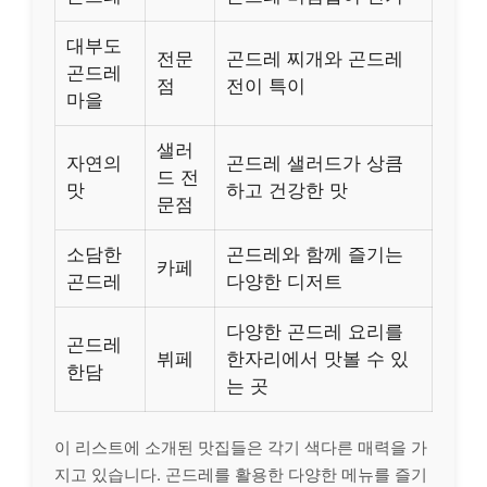
대부도
전문
곤드레 찌개와 곤드레
곤드레
점
전이 특이
마을
샐러
자연의
곤드레 샐러드가 상큼
드 전
맛
하고 건강한 맛
문점
소담한
곤드레와 함께 즐기는
카페
곤드레
다양한 디저트
다양한 곤드레 요리를
곤드레
뷔페
한자리에서 맛볼 수 있
한담
는 곳
이 리스트에 소개된 맛집들은 각기 색다른 매력을 가
지고 있습니다. 곤드레를 활용한 다양한 메뉴를 즐기