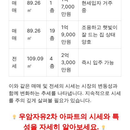
매
89.26
1
현세입자 거주
7,000
매
㎡
층
중
만원
1억
조용하고 햇빛이
매
89.26
19
9,000
잘 드는 집 상태
매
㎡
층
만원
양호
2억
전
109.09
4
3,000
즉시 입주 가능
세
㎡
층
만원
이와 같은 매매 및 전세의 시세는 시장의 변동성과
함께 변화하는 추세를 나타냅니다. 지속적으로 시세
를 주의 깊게 살펴볼 필요가 있습니다.
우암자유2차 아파트의 시세와 특
성을 자세히 알아보세요.