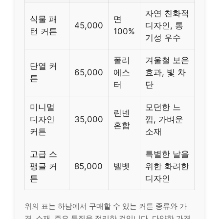
자연 친화적
식물 패
면
45,000
디자인, 통
턴 커튼
100%
기성 우수
폴리
겨울철 보온
단열 커
65,000
에스
효과, 빛 차
튼
터
단
미니멀
모던한 느
린넨
디자인
35,000
낌, 가벼운
혼합
커튼
소재
고급 스
특별한 날을
팽글 커
85,000
벨벳
위한 화려한
튼
디자인
위의 표는 하남에서 구매할 수 있는 커튼 종류와 가
격, 소재, 주요 특징을 정리한 것입니다. 다양한 가격