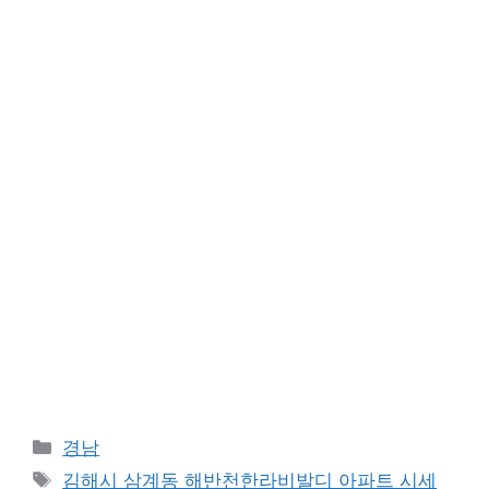
Categories
경남
Tags
김해시 삼계동 해반천한라비발디 아파트 시세