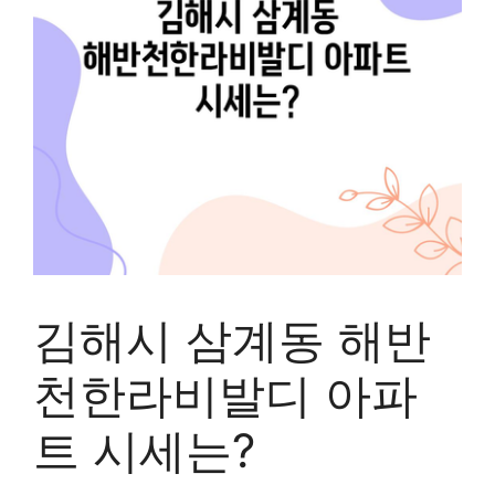
김해시 삼계동 해반
천한라비발디 아파
트 시세는?