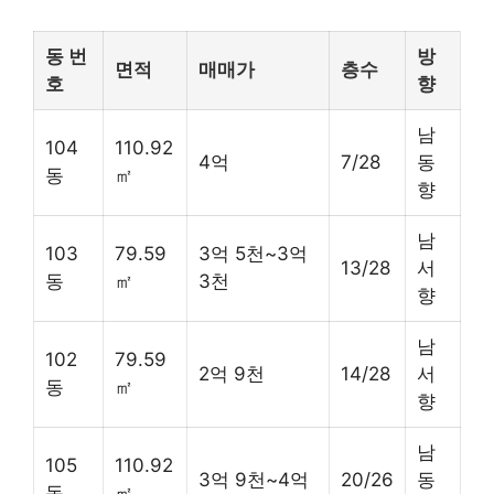
동 번
방
면적
매매가
층수
호
향
남
104
110.92
4억
7/28
동
동
㎡
향
남
103
79.59
3억 5천~3억
13/28
서
동
㎡
3천
향
남
102
79.59
2억 9천
14/28
서
동
㎡
향
남
105
110.92
3억 9천~4억
20/26
동
동
㎡