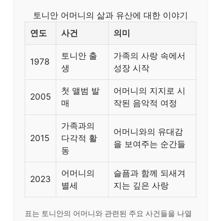
토니안 어머니의 삶과 유산에 대한 이야기
연도
사건
의미
토니안 출
가족의 사랑 속에서
1978
생
성장 시작
첫 앨범 발
어머니의 지지로 시
2005
매
작된 음악적 여정
가족과의
어머니와의 유대감
2015
다각적 활
을 보여주는 순간들
동
어머니의
슬픔과 함께 되새겨
2023
별세
지는 깊은 사랑
표는 토니안의 어머니와 관련된 주요 사건들을 나열