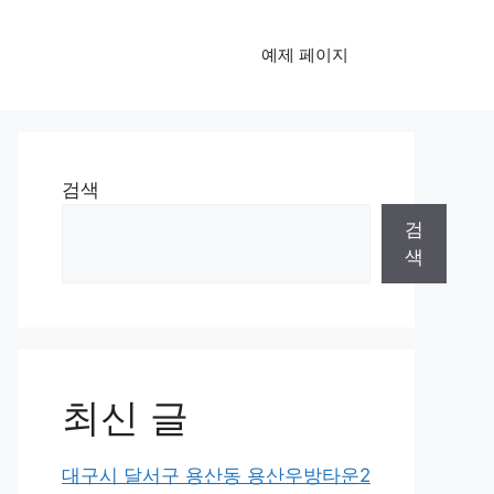
예제 페이지
검색
검
색
최신 글
대구시 달서구 용산동 용산우방타운2