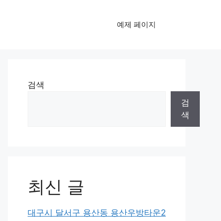
예제 페이지
검색
검
색
최신 글
대구시 달서구 용산동 용산우방타운2