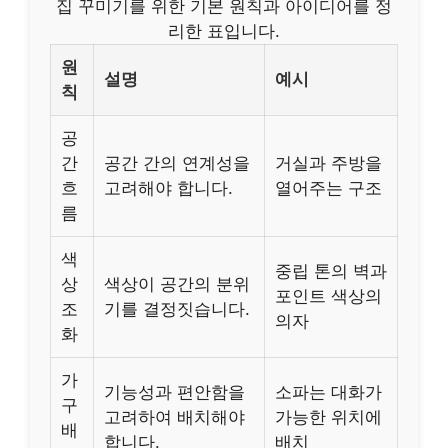
집 꾸미기를 위한 기본 원칙과 아이디어를 정
리한 표입니다.
원
설명
예시
칙
공
간
공간 간의 연계성을
거실과 주방을
흐
고려해야 합니다.
열어주는 구조
름
색
중립 톤의 벽과
상
색상이 공간의 분위
포인트 색상의
조
기를 결정짓습니다.
의자
화
가
기능성과 편안함을
소파는 대화가
구
고려하여 배치해야
가능한 위치에
배
합니다.
배치