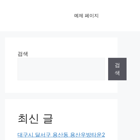
예제 페이지
검색
검
색
최신 글
대구시 달서구 용산동 용산우방타운2