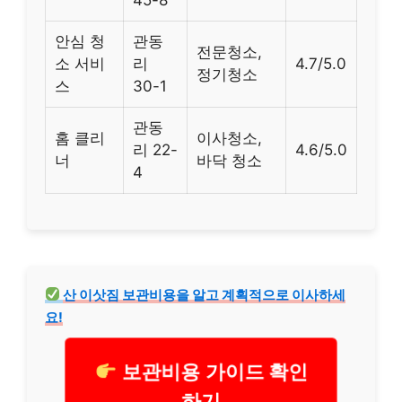
안심 청
관동
전문청소,
소 서비
리
4.7/5.0
정기청소
스
30-1
관동
홈 클리
이사청소,
리 22-
4.6/5.0
너
바닥 청소
4
산 이삿짐 보관비용을 알고 계획적으로 이사하세
요!
보관비용 가이드 확인
하기