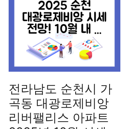
전라남도 순천시 가
곡동 대광로제비앙
리버팰리스 아파트