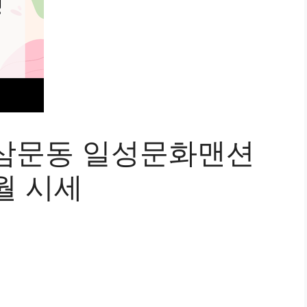
삼문동 일성문화맨션
월 시세