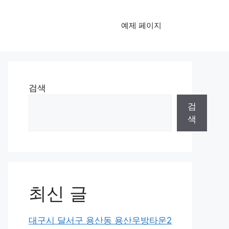
예제 페이지
검색
검
색
최신 글
대구시 달서구 용산동 용산우방타운2