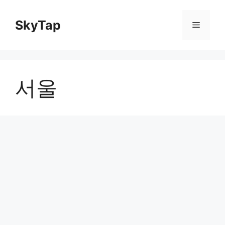
Skip
to
SkyTap
Menu
content
서울