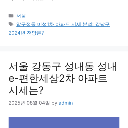
Categories
서울
Tags
압구정동 미성1차 아파트 시세 분석: 강남구
2024년 전망은?
서울 강동구 성내동 성내
e-편한세상2차 아파트
시세는?
2025년 08월 04일
by
admin