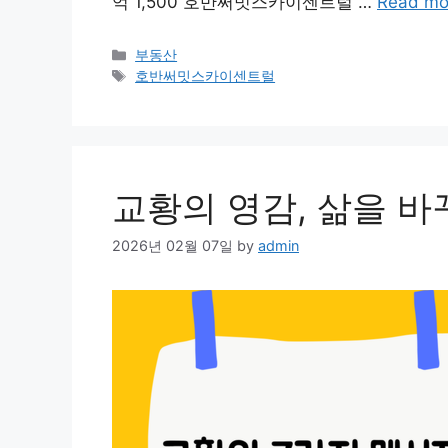
억 1,500 호반써밋스카이센트럴 …
Read mo
Categories
부동산
Tags
호반써밋스카이센트럴
교황의 영감, 삶을 바
2026년 02월 07일
by
admin