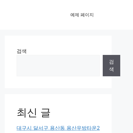
예제 페이지
검색
검
색
최신 글
대구시 달서구 용산동 용산우방타운2