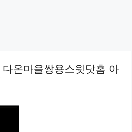
읍 다온마을쌍용스윗닷홈 아
세