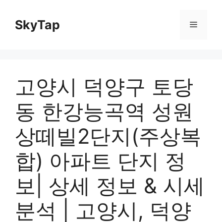
Skip
to
SkyTap
Menu
content
고양시 덕양구 토당
동 한강능곡역 성원
상떼빌2단지(주상복
합) 아파트 단지 정
보| 상세 정보 & 시세
분석 | 고양시, 덕양