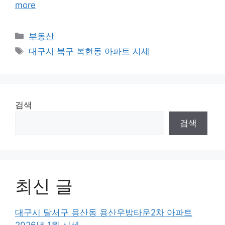
more
Categories
부동산
Tags
대구시 북구 복현동 아파트 시세
검색
검색
최신 글
대구시 달서구 용산동 용산우방타운2차 아파트
2026년 1월 시세