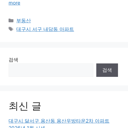
more
Categories
부동산
Tags
대구시 서구 내당동 아파트
검색
검색
최신 글
대구시 달서구 용산동 용산우방타운2차 아파트
2026년 1월 시세