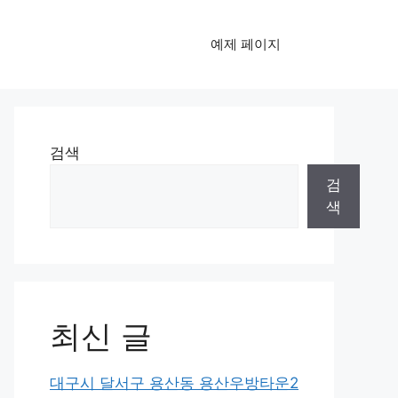
예제 페이지
검색
검
색
최신 글
대구시 달서구 용산동 용산우방타운2