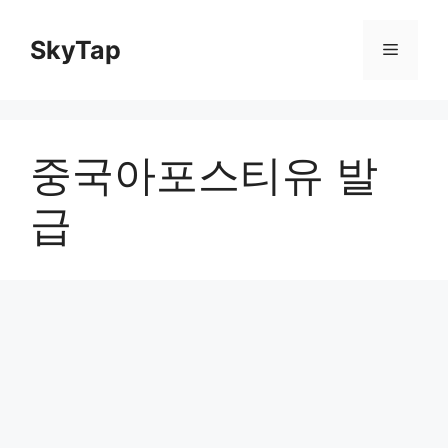
Skip
to
SkyTap
Menu
content
중국아포스티유 발
급