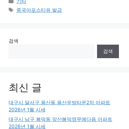
Categories
기타
Tags
중국아포스티유 발급
검색
검색
최신 글
대구시 달서구 용산동 용산우방타운2차 아파트
2026년 1월 시세
대구시 남구 봉덕동 앞산봉덕영무예다음 아파트
2026년 1월 시세